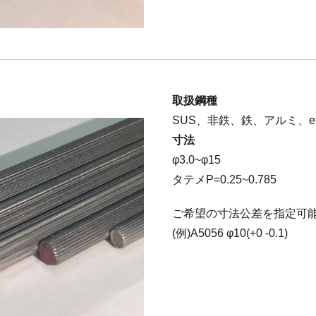
取扱鋼種
SUS、非鉄、鉄、アルミ、et
寸法
φ3.0~φ15
タテメP=0.25~0.785
ご希望の寸法公差を指定可
(例)A5056 φ10(+0 -0.1)