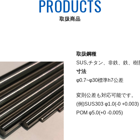
PRODUCTS
取扱商品
取扱鋼種
SUS,チタン、非鉄、鉄、樹脂
寸法
φ0.7~φ30標準h7公差
変則公差も対応可能です。
(例)SUS303 φ1.0(-0 +0.003)
POM φ5.0(+0 -0.005)