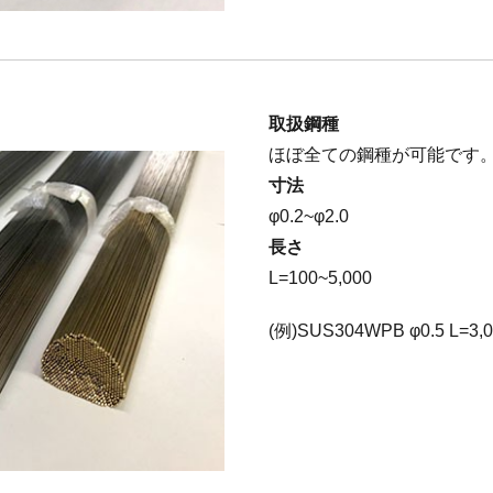
取扱鋼種
ほぼ全ての鋼種が可能です
寸法
φ0.2~φ2.0
長さ
L=100~5,000
(例)SUS304WPB φ0.5 L=3,